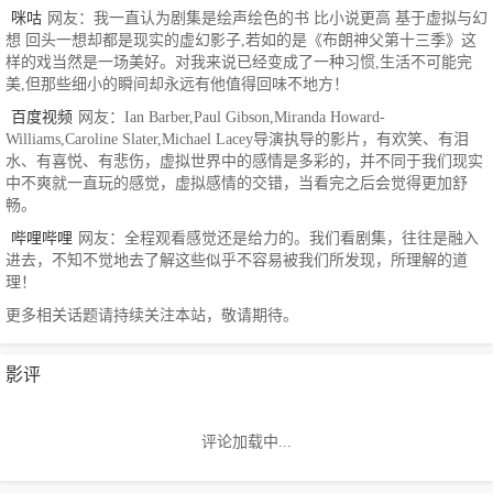
咪咕
网友：我一直认为剧集是绘声绘色的书 比小说更高 基于虚拟与幻
想 回头一想却都是现实的虚幻影子,若如的是《布朗神父第十三季》这
样的戏当然是一场美好。对我来说已经变成了一种习惯,生活不可能完
美,但那些细小的瞬间却永远有他值得回味不地方！
百度视频
网友：Ian Barber,Paul Gibson,Miranda Howard-
Williams,Caroline Slater,Michael Lacey导演执导的影片，有欢笑、有泪
水、有喜悦、有悲伤，虚拟世界中的感情是多彩的，并不同于我们现实
中不爽就一直玩的感觉，虚拟感情的交错，当看完之后会觉得更加舒
畅。
哔哩哔哩
网友：全程观看感觉还是给力的。我们看剧集，往往是融入
进去，不知不觉地去了解这些似乎不容易被我们所发现，所理解的道
理！
更多相关话题请持续关注本站，敬请期待。
影评
评论加载中...